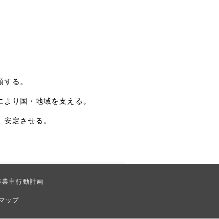
願する。
により国・地域を支える。
、安定させる。
事業主行動計画
マップ